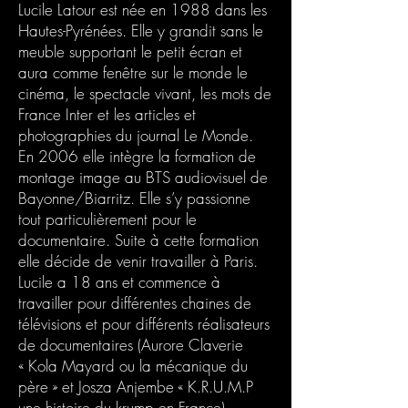
Lucile Latour est née en 1988 dans les
Hautes-Pyrénées. Elle y grandit sans le
meuble supportant le petit écran et
aura comme fenêtre sur le monde le
cinéma, le spectacle vivant, les mots de
France Inter et les articles et
photographies du journal Le Monde.
En 2006 elle intègre la formation de
montage image au BTS audiovisuel de
Bayonne/Biarritz. Elle s’y passionne
tout particulièrement pour le
documentaire. Suite à cette formation
elle décide de venir travailler à Paris.
Lucile a 18 ans et commence à
travailler pour différentes chaines de
télévisions et pour différents réalisateurs
de documentaires (Aurore Claverie
« Kola Mayard ou la mécanique du
père » et Josza Anjembe « K.R.U.M.P
une histoire du krump en France).