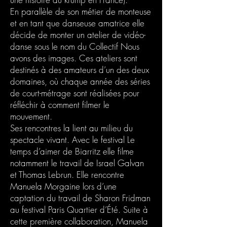
En parallèle de son métier de monteuse
et en tant que danseuse amatrice elle
décide de monter un atelier de vidéo-
danse sous le nom du Collectif Nous
avons des images. Ces ateliers sont
destinés à des amateurs d’un des deux
domaines, où chaque année des séries
de court-métrage sont réalisées pour
réfléchir à comment filmer le
mouvement.
Ses rencontres la lient au milieu du
spectacle vivant. Avec le festival Le
temps d’aimer de Biarritz elle filme
notamment le travail de Israel Galvan
et Thomas Lebrun. Elle rencontre
Manuela Morgaine lors d’une
captation du travail de Sharon Fridman
au festival Paris Quartier d’Été. Suite à
cette première collaboration, Manuela