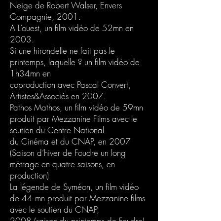
Neige de Robert Walser, Envers
Compagnie, 2001.
A L’ouest, un film vidéo de 52mn en
2003.
Si une hirondelle ne fait pas le
printemps, laquelle ? un film vidéo de
1h34mn en
coproduction avec Pascal Convert,
Artistes&Associés en 2007.
Pathos Mathos, un film vidéo de 59mn
produit par Mezzanine Films avec le
soutien du Centre National
du Cinéma et du CNAP, en 2007
(Saison d’hiver de Foudre un long
métrage en quatre saisons, en
production)
La légende de Syméon, un film vidéo
de 44 mn produit par Mezzanine films
avec le soutien du CNAP,
2008 (saison du printemps de Foudre)