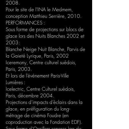
2008.
Pour le site de l’INA le Medmem,
conception Matthieu Serrière, 2010.
PERFORMANCES :
Sous forme de projections sur blocs de
glace lors des Nuits Blanches 2002 et
2003:
Blanche Neige Nuit Blanche, Parvis de
la Gaieté Lyrique, Paris, 2002
Iceremony, Centre culturel suédois,
Paris, 2003.
Et lors de l’événement Paris-Ville
Lumières :
Icelectric, Centre Culturel suédois,
Paris, décembre 2004.
Projections d’impacts d’éclairs dans la
glace, en préfiguration du long-
métrage de cinéma Foudre (en
coproduction avec la Fondation EDF).
Sous forme d’Oreillers sonores lors de