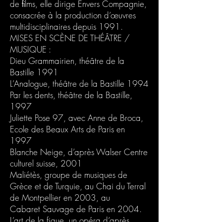
de ﬁlms, elle dirige Envers Compagnie,
consacrée à la production d’œuvres
multidisciplinaires depuis 1991.
MISES EN SCÈNE DE THÉÂTRE /
MUSIQUE :
Dieu Grammairien, théâtre de la
Bastille 1991
L’Analogue, théâtre de la Bastille 1994
Par les dents, théâtre de la Bastille,
1997
Juliette Pose 97, avec Anne de Broca,
Ecole des Beaux Arts de Paris en
1997
Blanche Neige, d’après Walser Centre
culturel suisse, 2001
Maliétès, groupe de musiques de
Grèce et de Turquie, au Chai du Terral
de Montpellier en 2003, au
Cabaret Sauvage de Paris en 2004.
L’art de la figue, un opéra d’après