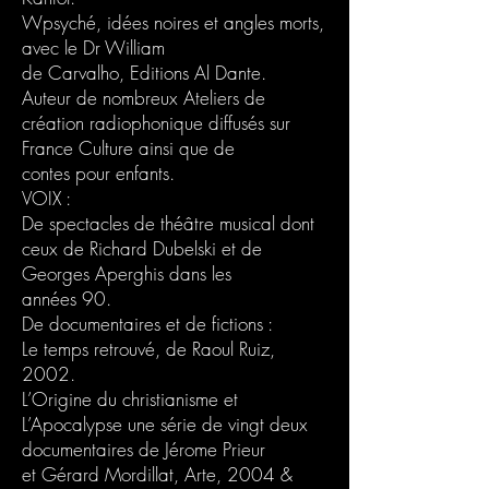
Wpsyché, idées noires et angles morts,
avec le Dr William
de Carvalho, Editions Al Dante.
Auteur de nombreux Ateliers de
création radiophonique diffusés sur
France Culture ainsi que de
contes pour enfants.
VOIX :
De spectacles de théâtre musical dont
ceux de Richard Dubelski et de
Georges Aperghis dans les
années 90.
De documentaires et de fictions :
Le temps retrouvé, de Raoul Ruiz,
2002.
L’Origine du christianisme et
L’Apocalypse une série de vingt deux
documentaires de Jérome Prieur
et Gérard Mordillat, Arte, 2004 &