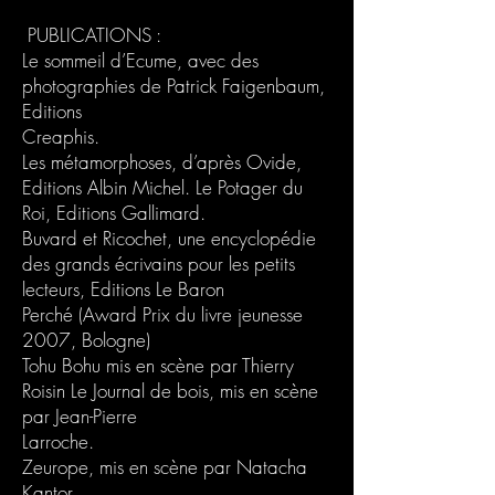
PUBLICATIONS :
Le sommeil d’Ecume, avec des
photographies de Patrick Faigenbaum,
Editions
Creaphis.
Les métamorphoses, d’après Ovide,
Editions Albin Michel. Le Potager du
Roi, Editions Gallimard.
Buvard et Ricochet, une encyclopédie
des grands écrivains pour les petits
lecteurs, Editions Le Baron
Perché (Award Prix du livre jeunesse
2007, Bologne)
Tohu Bohu mis en scène par Thierry
Roisin Le Journal de bois, mis en scène
par Jean-Pierre
Larroche.
Zeurope, mis en scène par Natacha
Kantor.