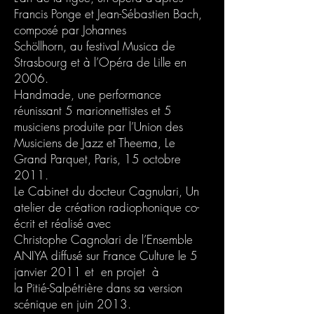
Francis Ponge et Jean-Sébastien Bach,
composé par Johannes
Schöllhorn, au festival Musica de
Strasbourg et à l’Opéra de Lille en
2006.
Handmade, une performance
réunissant 5 marionnettistes et 5
musiciens produite par l’Union des
Musiciens de Jazz et Theema, Le
Grand Parquet, Paris, 15 octobre
2011.
Le Cabinet du docteur Cagnulari, Un
atelier de création radiophonique co-
écrit et réalisé avec
Christophe Cagnolari de l’Ensemble
ANIYA diffusé sur France Culture le 5
janvier 2011 et en projet à
la Pitié-Salpétrière dans sa version
scénique en juin 2013.